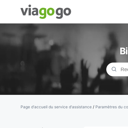
Billets -
Billet pour
B
concerts,
événements
sportifs et
théâtre |
Page d'accueil du service d'assistance
/
Paramètres du c
viagogo, la