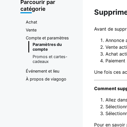
plateforme
Parcourir par
catégorie
Supprime
d'achat et
Achat
de vente de
Avant de suppr
Vente
Compte et paramètres
Annonce a
billets
Paramètres du
Vente act
compte
Achat acti
Promos et cartes-
Paiement 
cadeaux
Événement et lieu
Une fois ces a
À propos de viagogo
Comment supp
Allez dan
Sélection
Sélection
Pour en savoir 