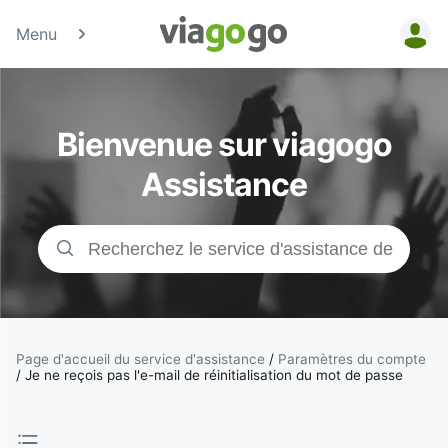
Menu
Billets -
Billet pour
Bienvenue sur viagogo
concerts,
Assistance
événements
sportifs et
théâtre |
viagogo, la
Page d'accueil du service d'assistance
/
Paramètres du compte
/
Je ne reçois pas l'e-mail de réinitialisation du mot de passe
plateforme