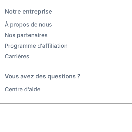
Notre entreprise
À propos de nous
Nos partenaires
Programme d'affiliation
Carrières
Vous avez des questions ?
Centre d'aide
Droit d'auteur © viagogo Entertainment Inc 2026
Informations sur l'entreprise
En utilisant ce site Web, vous acceptez les
Conditions
générales d'utilisation
, la
Politique de confidentialité
et