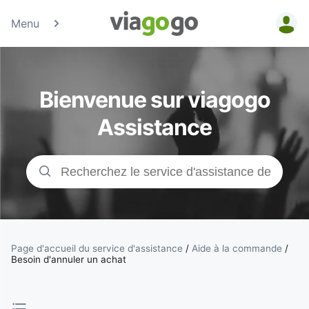
Menu
Billets -
Billet pour
Bienvenue sur viagogo
concerts,
Assistance
événements
sportifs et
théâtre |
viagogo, la
Page d'accueil du service d'assistance
/
Aide à la commande
/
Besoin d'annuler un achat
plateforme