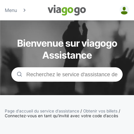
Menu
Billets -
Billet pour
Bienvenue sur viagogo
concerts,
Assistance
événements
sportifs et
théâtre |
viagogo, la
Page d'accueil du service d'assistance
/
Obtenir vos billets
/
Connectez-vous en tant qu'invité avec votre code d'accès
plateforme