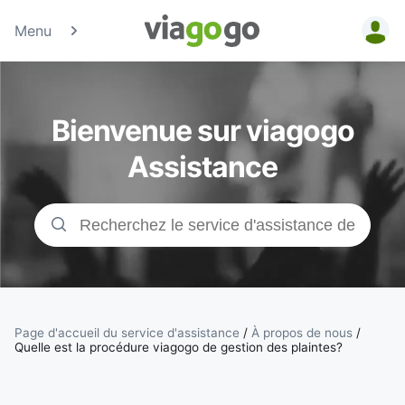
Menu
Billets -
Billet pour
Bienvenue sur viagogo
concerts,
Assistance
événements
sportifs et
théâtre |
viagogo, la
Page d'accueil du service d'assistance
/
À propos de nous
/
Quelle est la procédure viagogo de gestion des plaintes?
plateforme